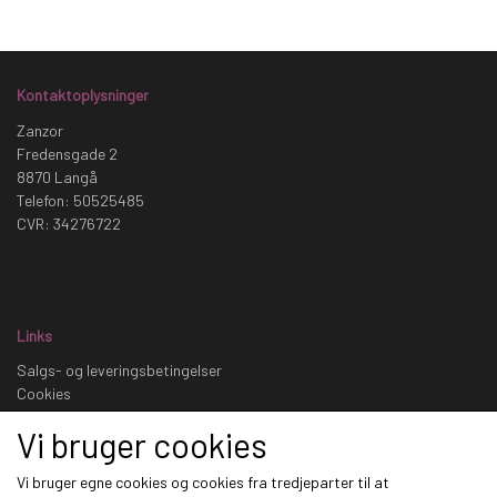
Kontaktoplysninger
Zanzor
Fredensgade 2
8870 Langå
Telefon: 50525485
CVR: 34276722
Links
Salgs- og leveringsbetingelser
Cookies
Fortrydelse og reklamation
Vi bruger cookies
Kunde login
Om os
Vi bruger egne cookies og cookies fra tredjeparter til at
Kontakt