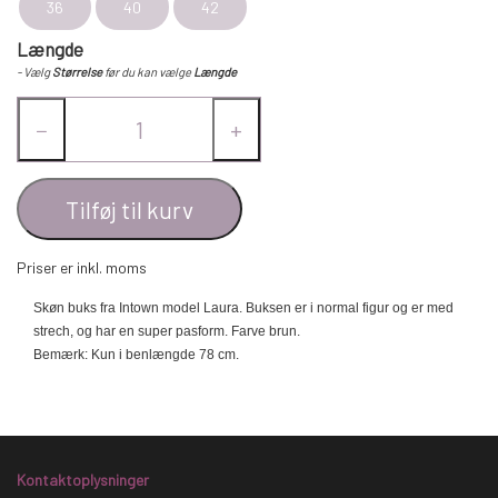
36
40
42
Længde
- Vælg
Størrelse
før du kan vælge
Længde
−
+
Tilføj til kurv
Priser er inkl. moms
Skøn buks fra Intown model Laura. Buksen er i normal figur og er med
strech, og har en super pasform. Farve brun.
Bemærk: Kun i benlængde 78 cm.
Kontaktoplysninger