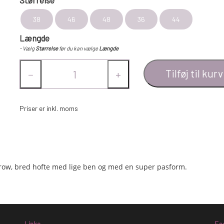
38
46
48
36
44
Længde
- Vælg
Størrelse
før du kan vælge
Længde
Tilføj til kurv
−
+
Priser er inkl. moms
ow, bred hofte med lige ben og med en super pasform.
Links
Fa