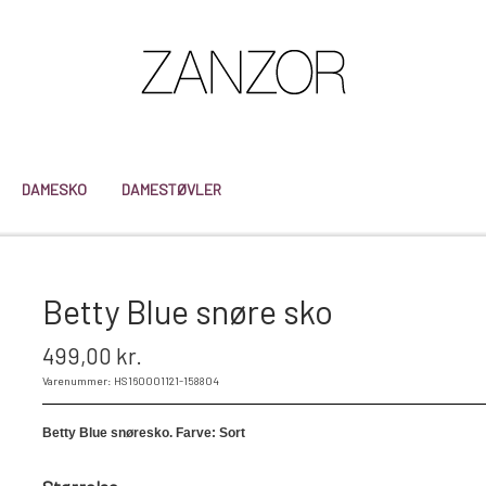
DAMESKO
DAMESTØVLER
Betty Blue snøre sko
499,00 kr.
Varenummer: HS160001121-158804
Betty Blue snøresko.
Farve: Sort