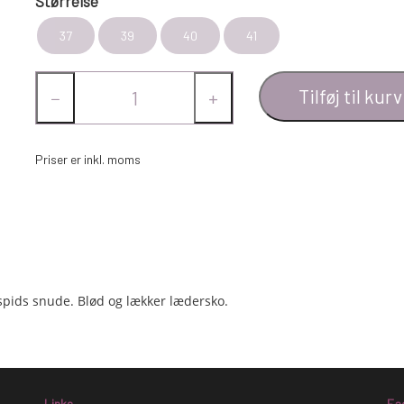
Størrelse
37
39
40
41
Tilføj til kurv
−
+
Priser er inkl. moms
spids snude. Blød og lækker lædersko.
Links
Fa